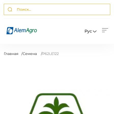
Рус
Главная
/
Семена
/
P62LE122