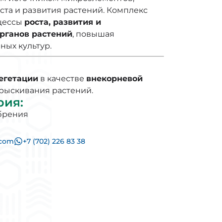
та и развития растений. Комплекс
цессы
роста, развития и
рганов растений
, повышая
ных культур.
егетации
в качестве
внекорневой
рыскивания растений.
рия
:
брения
.com
+7 (702) 226 83 38