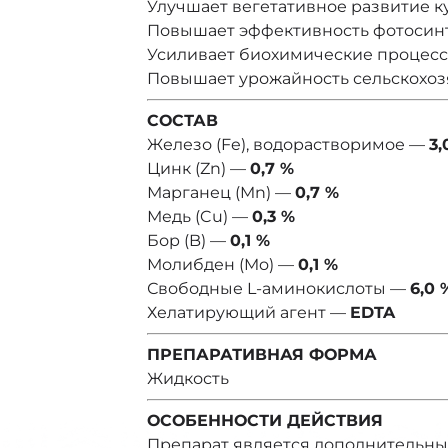
Улучшает вегетативное развитие к
Повышает эффективность фотосин
Усиливает биохимические процесс
Повышает урожайность сельскохоз
СОСТАВ
Железо (Fe), водорастворимое —
3,
Цинк (Zn) —
0,7 %
Марганец (Mn) —
0,7 %
Медь (Cu) —
0,3 %
Бор (B) —
0,1 %
Молибден (Mo) —
0,1 %
Свободные L-аминокислоты —
6,0 
Хелатирующий агент —
EDTA
ПРЕПАРАТИВНАЯ ФОРМА
Жидкость
ОСОБЕННОСТИ ДЕЙСТВИЯ
Препарат является дополнительны