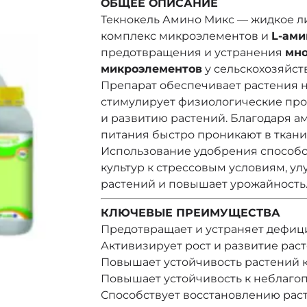
ОБЩЕЕ ОПИСАНИЕ
Текнокель Амино Микс — жидкое л
комплекс микроэлементов и
L-ами
предотвращения и устранения
мно
микроэлементов
у сельскохозяйст
Препарат обеспечивает растения 
стимулирует физиологические проц
и развитию растений. Благодаря 
питания быстро проникают в ткани
Использование удобрения способ
культур к стрессовым условиям, у
растений и повышает урожайность
КЛЮЧЕВЫЕ ПРЕИМУЩЕСТВА
Предотвращает и устраняет дефиц
Активизирует рост и развитие рас
Повышает устойчивость растений 
Повышает устойчивость к неблаго
Способствует восстановлению раст