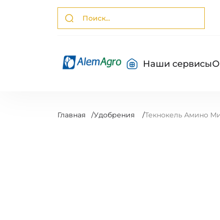
Наши сервисы
О
Главная
/
Удобрения
/
Текнокель Амино М