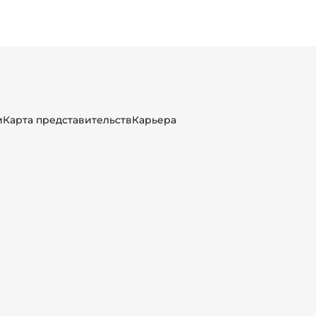
и
Карта представительств
Карьера