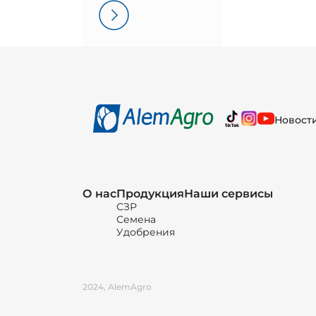
Новост
О нас
Продукция
Наши сервисы
СЗР
Семена
Удобрения
2024, AlemAgro