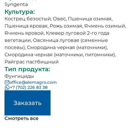
Syngenta
Культура
:
Кострец безостый
,
Овес
,
Пшеница озимая
,
Пшеница яровая
,
Рожь озимая
,
Ячмень озимый
,
Ячмень яровой
,
Клевер луговой 2-го года
вегетации
,
Овсяница луговая (семенные
посевы)
,
Смородина черная (маточники)
,
Смородина черная (маточники, питомники)
,
Райграс пастбищный
Тип продукта
:
Фунгициды
office@alemagro.com
+7 (702) 226 83 38
Заказать
Смотреть все