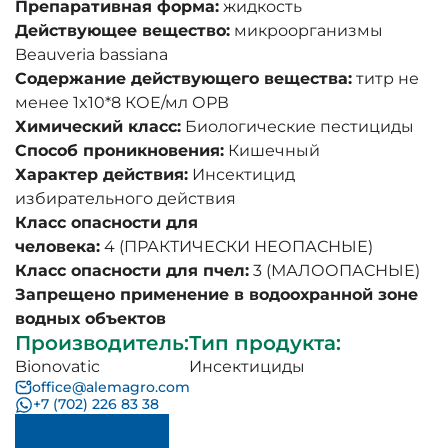
Препаративная форма:
жидкость
Действующее вещество:
микроорганизмы
Beauveria bassiana
Содержание действующего вещества:
титр не
менее 1x10*8 КОЕ/мл ОРВ
Химический класс:
Биологические пестициды
Способ проникновения:
Кишечный
Характер действия:
Инсектицид
избирательного действия
Класс опасности для
человека:
4 (ПРАКТИЧЕСКИ НЕОПАСНЫЕ)
Класс опасности для пчел:
3 (МАЛООПАСНЫЕ)
Запрещено применение в водоохранной зоне
водных объектов
Производитель
:
Тип продукта
:
Bionovatic
Инсектициды
office@alemagro.com
+7 (702) 226 83 38