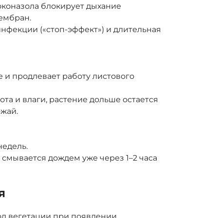
оконазола блокирует дыхание
ембран.
нфекции («стоп-эффект») и длительная
 и продлевает работу листового
та и влаги, растение дольше остается
жай.
недель.
 смывается дождем уже через 1–2 часа
я
д вегетации при появлении