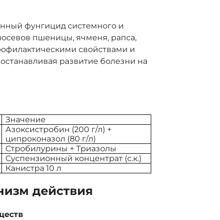
нный фунгицид системного и
посевов пшеницы, ячменя, рапса,
профилактическими свойствами и
станавливая развитие болезни на
Значение
Азоксистробин (200 г/л) +
ципроконазол (80 г/л)
Стробилурины + Триазолы
Суспензионный концентрат (с.к.)
Канистра 10 л
низм действия
ществ