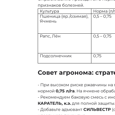
признаков болезней.
Культура
Норма (л/г
Пшеница (яр./озимая),
0,5 – 0,75
Ячмень
Рапс, Лён
0,5 – 0,75
Подсолнечник
0,75
Совет агронома: страт
- При высоком риске ржавчины на
нормой
0,75 л/га
. На ячмене обраб
- Рекомендуем баковую смесь с и
КАРАТЕЛЬ, к.э.
для полной защиты
- Добавьте адъювант
СИЛЬВЕСТР
(