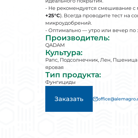
идеального покрытия.
- Не рекомендуется смешивание с 
+25°C
). Всегда проводите тест на 
микроудобрений.
- Оптимально — утро или вечер по 
Производитель
:
QADAM
Культура
:
Рапс
,
Подсолнечник
,
Лен
,
Пшеница
яровая
Тип продукта
:
Фунгициды
Заказать
office@alemagro