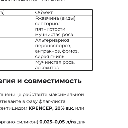
а)
Объект
Ржавчина (виды),
септориоз,
пятнистости,
мучнистая роса
Альтернариоз,
пероноспороз,
антракноз, фомоз,
серая гниль
Мучнистая роса,
аскохитоз
егия и совместимость
 пшенице работайте максимальной
атывайте в фазу флаг-листа.
нсектицидом
КРЕЙСЕР, 20% в.к.
или
.
органо-силикон)
0,025–0,05 л/га
для