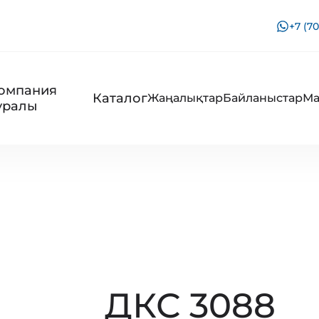
+7 (70
омпания
Каталог
Жаңалықтар
Байланыстар
Ма
уралы
ДКС 3088