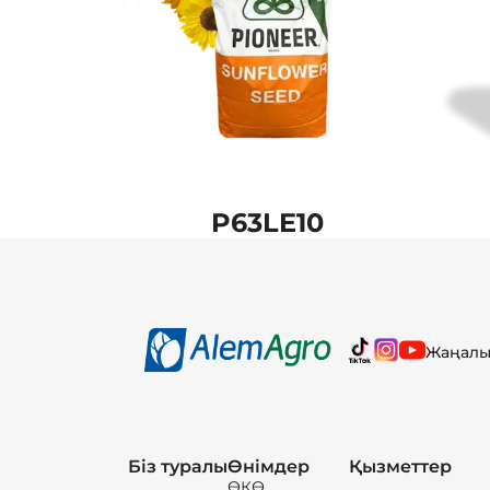
P63LE10
Жаңалы
Біз туралы
Өнімдер
Қызметтер
ӨҚӨ