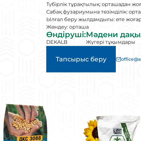
Түбірлік тұрақтылық: орташадан жо
Сабақ фузариумына төзімділік: орт
Ылғал беру жылдамдығы: өте жоға
Жөндеу: орташа
Өндіруші
:
Мәдени дақы
DEKALB
Жүгері тұқымдары
Тапсырыс беру
office@