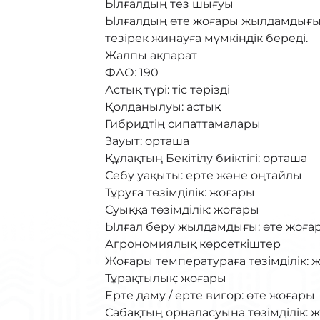
Ылғалдың тез шығуы
Ылғалдың өте жоғары жылдамдығы 
тезірек жинауға мүмкіндік береді.
Жалпы ақпарат
ФАО: 190
Астық түрі: тіс тәрізді
Қолданылуы: астық
Гибридтің сипаттамалары
Зауыт: орташа
Құлақтың Бекітілу биіктігі: орташа
Себу уақыты: ерте және оңтайлы
Тұруға төзімділік: жоғары
Суыққа төзімділік: жоғары
Ылғал беру жылдамдығы: өте жоға
Агрономиялық көрсеткіштер
Жоғары температураға төзімділік: 
Тұрақтылық: жоғары
Ерте даму / ерте вигор: өте жоғары
Сабақтың орналасуына төзімділік: 