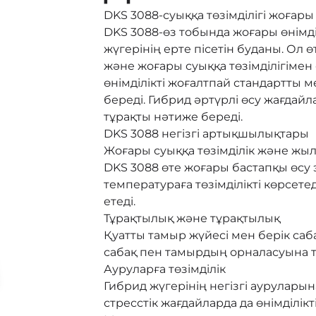
DKS 3088-суыққа төзімділігі жоғары
DKS 3088-өз тобында жоғары өнімді
жүгерінің ерте пісетін буданы. Ол
және жоғары суыққа төзімділігімен
өнімділікті жоғалтпай стандартты м
береді. Гибрид әртүрлі өсу жағдай
тұрақты нәтиже береді.
DKS 3088 негізгі артықшылықтары
Жоғары суыққа төзімділік және жы
DKS 3088 өте жоғары бастапқы өсу
температураға төзімділікті көрсете
етеді.
Тұрақтылық және тұрақтылық
Қуатты тамыр жүйесі мен берік саб
сабақ пен тамырдың орналасуына тө
Ауруларға төзімділік
Гибрид жүгерінің негізгі ауруларын
стресстік жағдайларда да өнімділікт