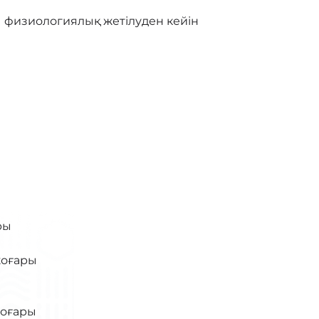
физиологиялық жетілуден кейін
ры
жоғары
жоғары