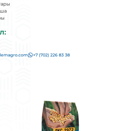
ғары
аша
ры
л
:
alemagro.com
+7 (702) 226 83 38