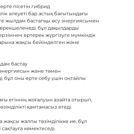
 ерте пісетін гибрид
лік әлеуеті бар астық бағытындағы
 өте жылдам бастапқы өсу энергиясымен
 ерекшеленеді, бұл дақылдарды
ерзімнен ертерек жүргізуге мүмкіндік
ларына жақсы бейімделген және
лдам бастау
 энергиясын және төмен
ді, бұл оны ерте себу үшін оңтайлы
ағы егіннің жоғалуын азайта отырып,
зімділікті қамтамасыз етеді.
а жақсы жалпы төзімділікке ие, бұл
і сақтауға көмектеседі.