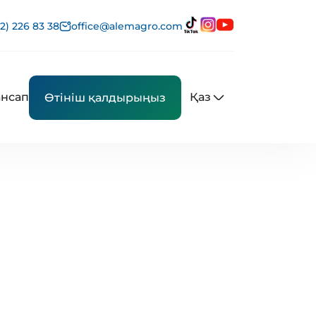
2) 226 83 38
office@alemagro.com
нсап
Қаз
Өтініш қалдырыңыз