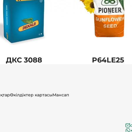
ДКС 3088
P64LE25
қтар
Өкілдіктер картасы
Мансап