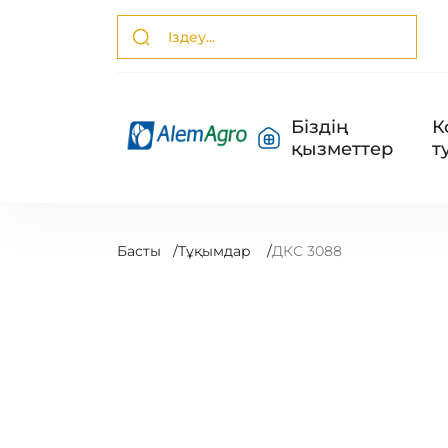
Біздің
К
қызметтер
т
Басты
/
Тұқымдар
/
ДКС 3088